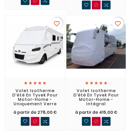


favorite_border
favorite_border










Volet Isotherme
Volet Isotherme
D'été En Tyvek Pour
D'été En Tyvek Pour
Motor-Home -
Motor-Home -
Uniquement Verre
Intégral
à partir de 278,00 €
à partir de 415,00 €

