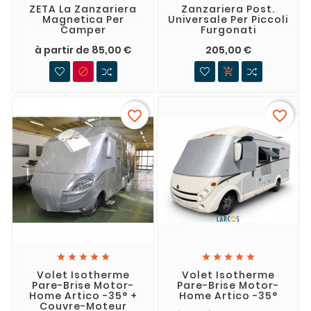
ZETA La Zanzariera
Zanzariera Post.
Magnetica Per
Universale Per Piccoli
Camper
Furgonati
à partir de 85,00 €
205,00 €


favorite_border
favorite_border










Volet Isotherme
Volet Isotherme
Pare-Brise Motor-
Pare-Brise Motor-
Home Artico -35° +
Home Artico -35°
Couvre-Moteur