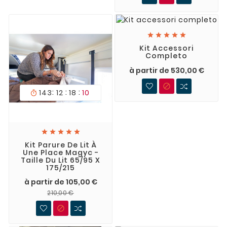





Kit Accessori
Completo
à partir de 530,00 €

:
:
:
143
12
18
08






Kit Parure De Lit À
Une Place Magyc -
Taille Du Lit 65/95 X
175/215
à partir de 105,00 €
210,00 €
