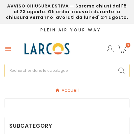
AVVISO CHIUSURA ESTIVA — Saremo chiusi dall'8
×
Créer une liste d'envies
al 23 agosto. Gli ordini ricevuti durante la
chiusura verranno lavorati da lunedì 24 agosto.
Nom de la liste d'envies
PLEIN AIR YOUR WAY
0

Annuler
Créer une liste d'envies
Accueil
SUBCATEGORY