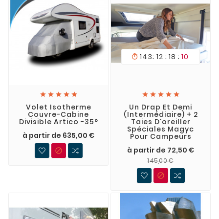
:
:
:
143
12
18
08











Volet Isotherme
Un Drap Et Demi
Couvre-Cabine
(intermédiaire) + 2
Divisible Artico -35°
Taies D'oreiller
Spéciales Magyc
à partir de 635,00 €
Pour Campeurs
à partir de 72,50 €

145,00 €
