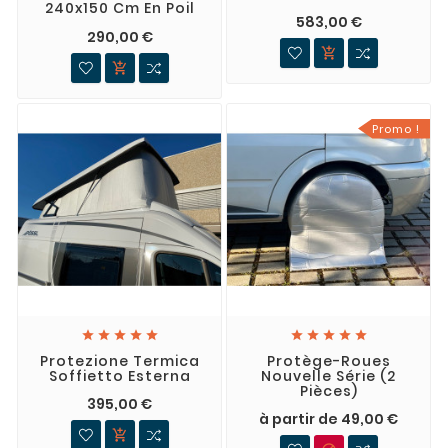
240x150 Cm En Poil
583,00 €
290,00 €


Promo !










Protezione Termica
Protège-Roues
Soffietto Esterna
Nouvelle Série (2
Pièces)
395,00 €
à partir de 49,00 €
