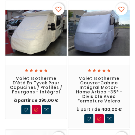
favorite_border
favorite_border










Volet Isotherme
Volet Isotherme
D'été En Tyvek Pour
Couvre-Cabine
Capucines / Profilés /
Intégral Motor-
Fourgons - Intégral
Home Artico -35° -
Divisible Avec
à partir de 295,00 €
Fermeture Velcro
à partir de 400,00 €

