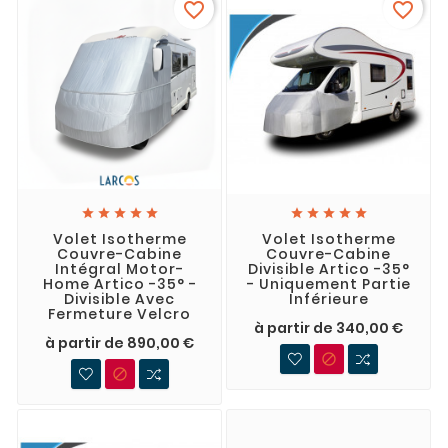
favorite_border
favorite_border










Volet Isotherme
Volet Isotherme
Couvre-Cabine
Couvre-Cabine
Intégral Motor-
Divisible Artico -35°
Home Artico -35° -
- Uniquement Partie
Divisible Avec
Inférieure
Fermeture Velcro
à partir de 340,00 €
à partir de 890,00 €

