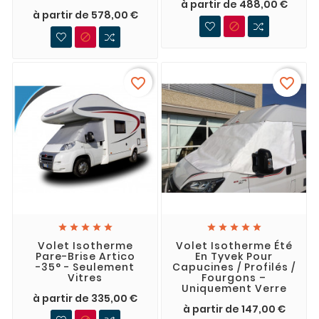
à partir de 488,00 €
à partir de 578,00 €


favorite_border
favorite_border










Volet Isotherme
Volet Isotherme Été
Pare-Brise Artico
En Tyvek Pour
-35° - Seulement
Capucines / Profilés /
Vitres
Fourgons –
Uniquement Verre
à partir de 335,00 €
à partir de 147,00 €