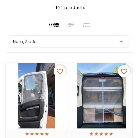
104 products

Nom, Z à A
favorite_border
favorite_border









