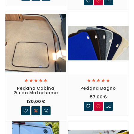











Pedana Cabina
Pedana Bagno
Guida Motorhome
57,00 €
130,00 €

