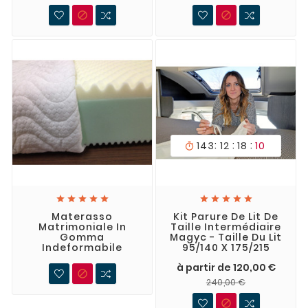


:
:
:
143
12
18
08











Materasso
Kit Parure De Lit De
Matrimoniale In
Taille Intermédiaire
Gomma
Magyc - Taille Du Lit
Indeformabile
95/140 X 175/215
à partir de 120,00 €

240,00 €
