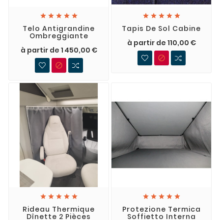










Telo Antigrandine
Tapis De Sol Cabine
Ombreggiante
à partir de 110,00 €
à partir de 1 450,00 €












Rideau Thermique
Protezione Termica
Dînette 2 Pièces
Soffietto Interna