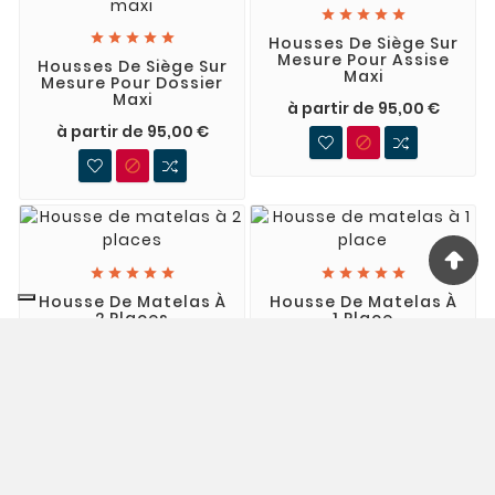










Housses De Siège Sur
Mesure Pour Assise
Housses De Siège Sur
Maxi
Mesure Pour Dossier
Maxi
à partir de 95,00 €
à partir de 95,00 €












Housse De Matelas À
Housse De Matelas À
2 Places
1 Place
à partir de 127,00 €
à partir de 100,00 €

