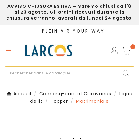
AVVISO CHIUSURA ESTIVA — Saremo chiusi dall'8
×
Créer une liste d'envies
al 23 agosto. Gli ordini ricevuti durante la
chiusura verranno lavorati da lunedì 24 agosto.
Nom de la liste d'envies
PLEIN AIR YOUR WAY
0

Annuler
Créer une liste d'envies
Accueil
Camping-cars et Caravanes
Ligne
de lit
Topper
Matrimoniale