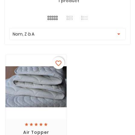
1 product

Nom, Z à A
favorite_border





Air Topper