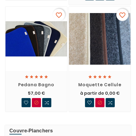
favorite_border
favorite_border










Pedana Bagno
Moquette Cellule
57,00 €
à partir de 0,00 €


Couvre-Planchers