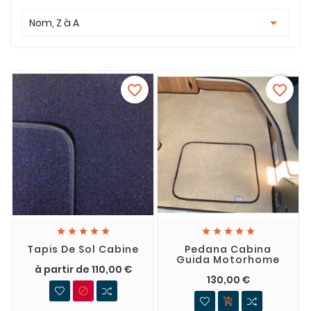

Nom, Z à A
favorite_border
favorite_border










Tapis De Sol Cabine
Pedana Cabina
Guida Motorhome
à partir de 110,00 €
130,00 €

