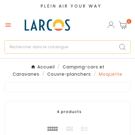
PLEIN AIR YOUR WAY
×
Créer une liste d'envies
0

Nom de la liste d'envies
Annuler
Créer une liste d'envies
Accueil
Camping-cars et
Caravanes
Couvre-planchers
Moquette
4 products