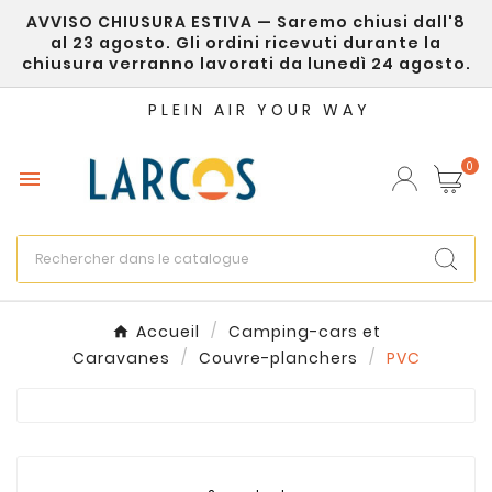
AVVISO CHIUSURA ESTIVA — Saremo chiusi dall'8
×
Créer une liste d'envies
al 23 agosto. Gli ordini ricevuti durante la
chiusura verranno lavorati da lunedì 24 agosto.
Nom de la liste d'envies
PLEIN AIR YOUR WAY
0

Annuler
Créer une liste d'envies
Accueil
Camping-cars et
Caravanes
Couvre-planchers
PVC