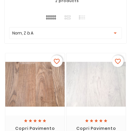
2 products

Nom, Z à A
favorite_border
favorite_border










Copri Pavimento
Copri Pavimento