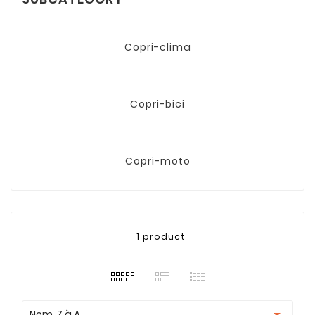
Copri-clima
Copri-bici
Copri-moto
1 product

Nom, Z à A