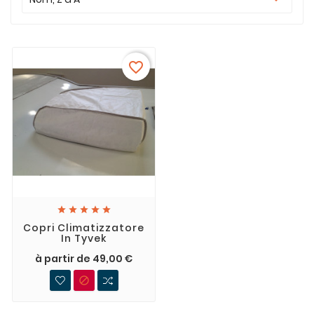
favorite_border





Copri Climatizzatore
In Tyvek
à partir de 49,00 €
