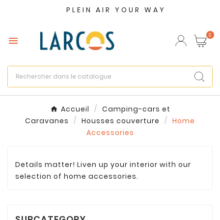
PLEIN AIR YOUR WAY
×
Créer une liste d'envies
0

Nom de la liste d'envies
Annuler
Créer une liste d'envies
Accueil
Camping-cars et
Caravanes
Housses couverture
Home
Accessories
Details matter! Liven up your interior with our
selection of home accessories.
SUBCATEGORY