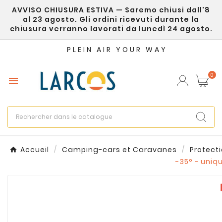
AVVISO CHIUSURA ESTIVA — Saremo chiusi dall'8
×
Créer une liste d'envies
al 23 agosto. Gli ordini ricevuti durante la
chiusura verranno lavorati da lunedì 24 agosto.
Nom de la liste d'envies
PLEIN AIR YOUR WAY
0

Annuler
Créer une liste d'envies
Accueil
Camping-cars et Caravanes
Protect
-35° - uniq