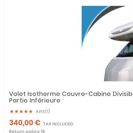
Volet Isotherme Couvre-Cabine Divisib
Partie Inférieure
AVIS(1)





340,00 €
TAX INCLUDED
Return policy:15