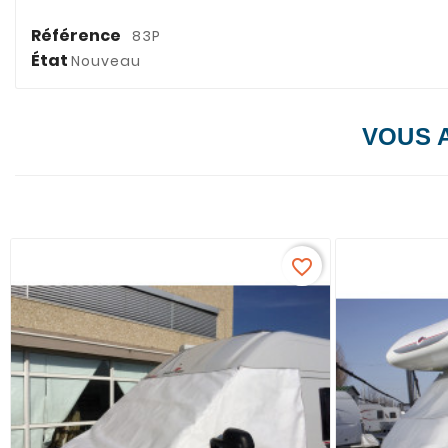
Référence
83P
État
Nouveau
VOUS 
favorite_border