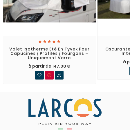





Volet Isotherme Été En Tyvek Pour
Oscurante
Capucines / Profilés / Fourgons –
Int
Uniquement Verre
à p
à partir de 147,00 €
