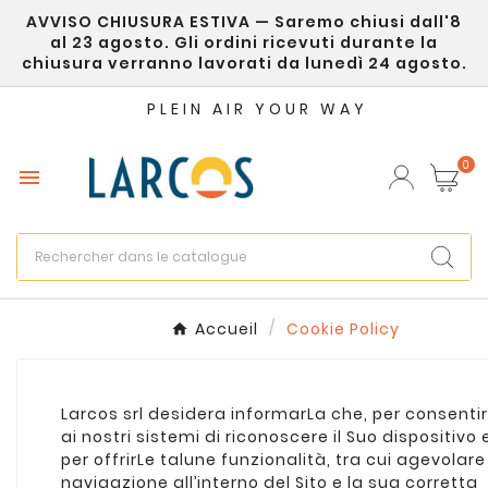
AVVISO CHIUSURA ESTIVA — Saremo chiusi dall'8
×
Créer une liste d'envies
al 23 agosto. Gli ordini ricevuti durante la
chiusura verranno lavorati da lunedì 24 agosto.
Nom de la liste d'envies
PLEIN AIR YOUR WAY
0

Annuler
Créer une liste d'envies
Accueil
Cookie Policy
Larcos srl desidera informarLa che, per consenti
ai nostri sistemi di riconoscere il Suo dispositivo 
per offrirLe talune funzionalità, tra cui agevolare
navigazione all’interno del Sito e la sua corretta