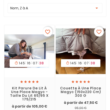

Nom, Z à A
favorite_border
favorite_border
:
:
:
:
:
:
145
16
07
38
145
16
07
38












Kit Parure De Lit À
Couette À Une Place
Une Place Magyc -
Magyc (150x220 Cm)
Taille Du Lit 65/95 X
300 G
175/215
à partir de 47,50 €
à partir de 105,00 €
95,00 €