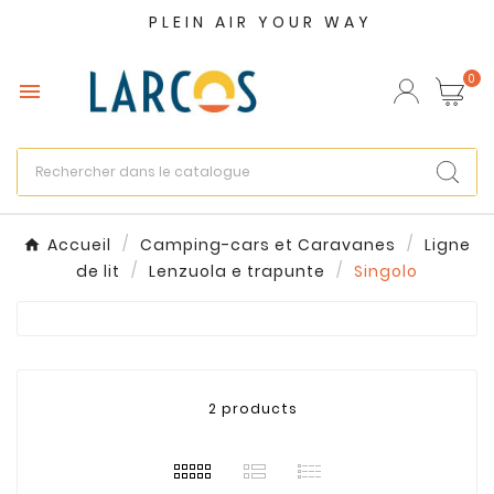
PLEIN AIR YOUR WAY
×
Créer une liste d'envies
0

Nom de la liste d'envies
Annuler
Créer une liste d'envies
Accueil
Camping-cars et Caravanes
Ligne
de lit
Lenzuola e trapunte
Singolo
2 products