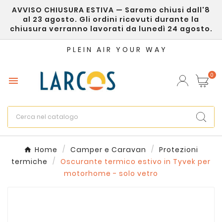
AVVISO CHIUSURA ESTIVA — Saremo chiusi dall'8
×
Crea lista dei desideri
al 23 agosto. Gli ordini ricevuti durante la
chiusura verranno lavorati da lunedì 24 agosto.
Nome lista dei desideri
PLEIN AIR YOUR WAY
0

Annulla
Crea lista dei desideri
Home
Camper e Caravan
Protezioni
termiche
Oscurante termico estivo in Tyvek per
motorhome - solo vetro