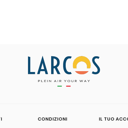
rea lista dei desideri
lista dei desideri
Annulla
Crea lista dei desideri
I
CONDIZIONI
IL TUO AC