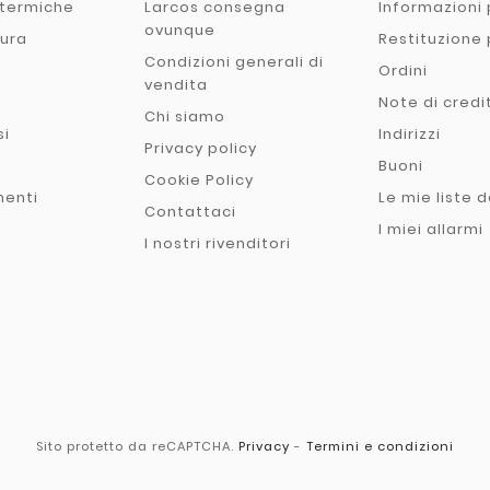
 termiche
Larcos consegna
Informazioni 
ovunque
tura
Restituzione
Condizioni generali di
Ordini
vendita
Note di credi
Chi siamo
si
Indirizzi
Privacy policy
Buoni
Cookie Policy
menti
Le mie liste d
Contattaci
I miei allarmi
I nostri rivenditori
Sito protetto da reCAPTCHA.
Privacy
-
Termini e condizioni