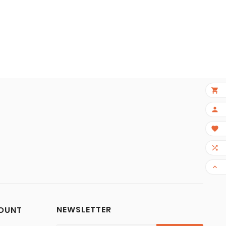
×





NEWSLETTER
COUNT