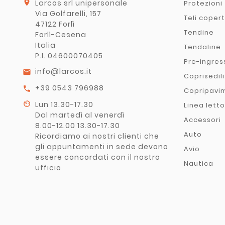
location_on
Larcos srl unipersonale
Protezioni
Via Golfarelli, 157
Teli coper
47122 Forlì
Tendine
Forlì-Cesena
Italia
Tendaline
P.I. 04600070405
Pre-ingres
info@larcos.it
email
Coprisedili
+39 0543 796988
call
Copripavi
av_timer
Lun 13.30-17.30
Linea letto
Dal martedì al venerdì
Accessori
8.00-12.00 13.30-17.30
Auto
Ricordiamo ai nostri clienti che
gli appuntamenti in sede devono
Avio
essere concordati con il nostro
Nautica
ufficio