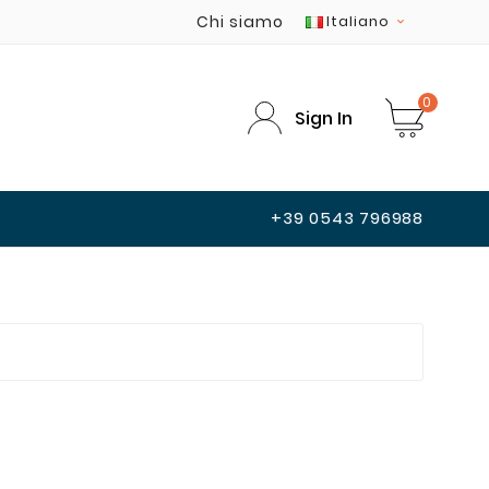
Chi siamo
Italiano

0
Sign In
+39 0543 796988