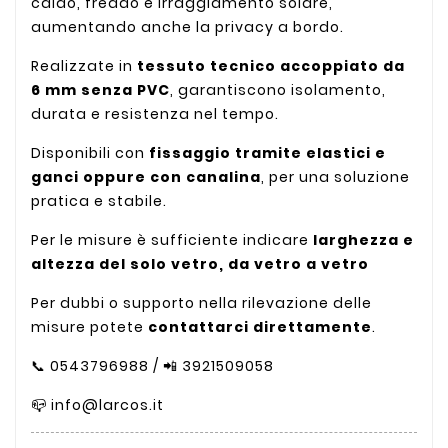
caldo, freddo e irraggiamento solare,
aumentando anche la privacy a bordo.
Realizzate in
tessuto tecnico accoppiato da
6 mm senza PVC
, garantiscono isolamento,
durata e resistenza nel tempo.
Disponibili con
fissaggio tramite elastici e
ganci oppure con canalina
, per una soluzione
pratica e stabile.
Per le misure è sufficiente indicare
larghezza e
altezza del solo vetro, da vetro a vetro
Per dubbi o supporto nella rilevazione delle
misure potete
contattarci direttamente
.
📞 0543796988 / 📲 3921509058
📪 info@larcos.it