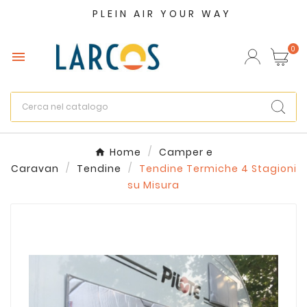
PLEIN AIR YOUR WAY
×
Crea lista dei desideri
0

Nome lista dei desideri
Annulla
Crea lista dei desideri
Home
Camper e
Caravan
Tendine
Tendine Termiche 4 Stagioni
su Misura