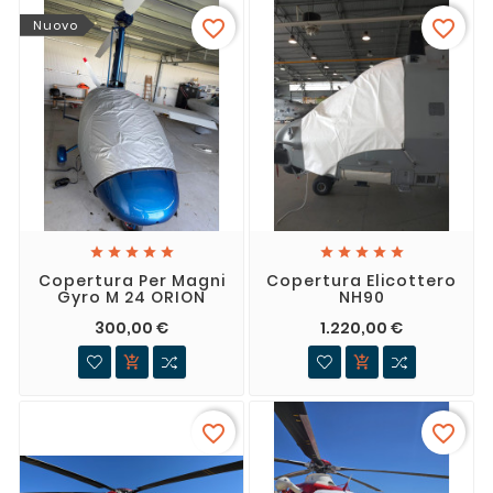
favorite_border
favorite_border
Nuovo










Copertura Per Magni
Copertura Elicottero
Gyro M 24 ORION
NH90
300,00 €
1.220,00 €


favorite_border
favorite_border