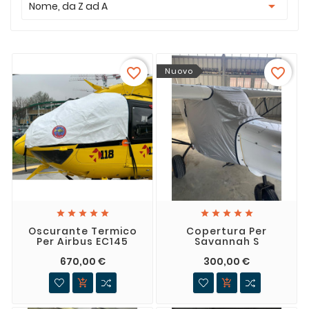

Nome, da Z ad A
favorite_border
favorite_border
Nuovo










Oscurante Termico
Copertura Per
Per Airbus EC145
Savannah S
670,00 €
300,00 €

