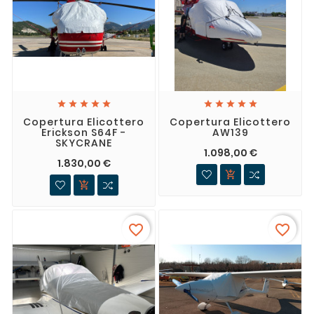










Copertura Elicottero
Copertura Elicottero
Erickson S64F -
AW139
SKYCRANE
1.098,00 €
1.830,00 €


favorite_border
favorite_border