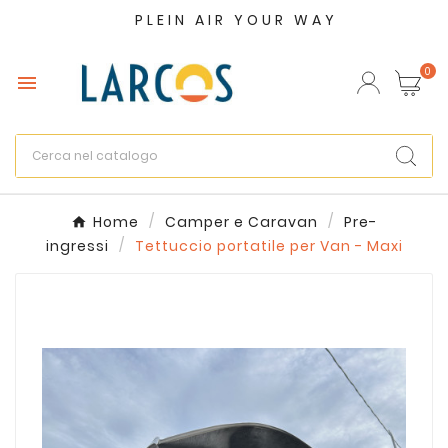
PLEIN AIR YOUR WAY
×
Crea lista dei desideri
0

Nome lista dei desideri
Annulla
Crea lista dei desideri
Home
Camper e Caravan
Pre-
ingressi
Tettuccio portatile per Van - Maxi