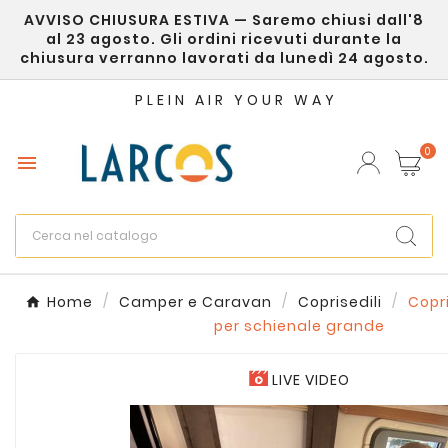
AVVISO CHIUSURA ESTIVA — Saremo chiusi dall'8
×
Crea lista dei desideri
al 23 agosto. Gli ordini ricevuti durante la
chiusura verranno lavorati da lunedì 24 agosto.
Nome lista dei desideri
PLEIN AIR YOUR WAY
0

Annulla
Crea lista dei desideri
Home
Camper e Caravan
Coprisedili
Copri
per schienale grande
LIVE VIDEO