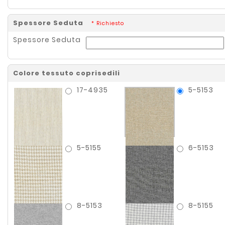
Spessore Seduta
* Richiesto
Spessore Seduta
Colore tessuto coprisedili
17-4935
5-5153
5-5155
6-5153
8-5153
8-5155