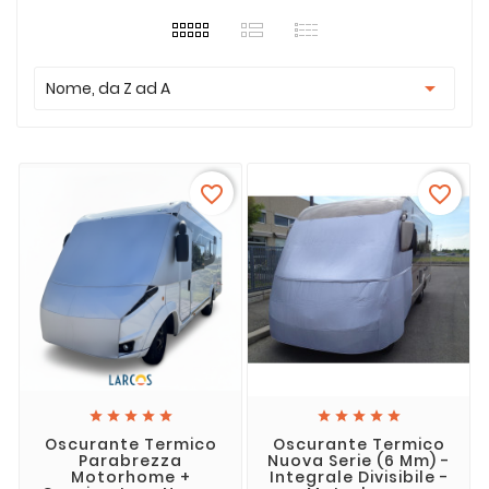

Nome, da Z ad A
favorite_border
favorite_border










Oscurante Termico
Oscurante Termico
Parabrezza
Nuova Serie (6 Mm) -
Motorhome +
Integrale Divisibile -