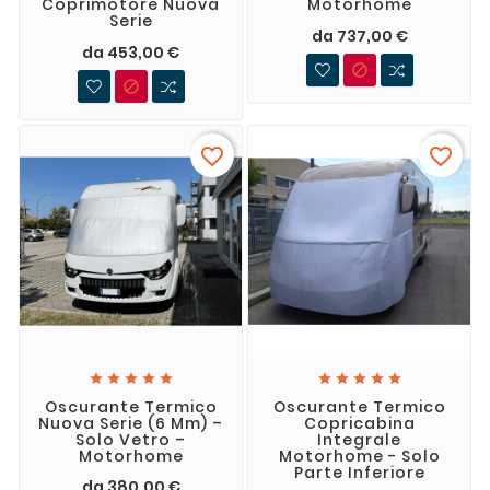
Coprimotore Nuova
Motorhome
Serie
da 737,00 €
da 453,00 €


favorite_border
favorite_border










Oscurante Termico
Oscurante Termico
Nuova Serie (6 Mm) –
Copricabina
Solo Vetro –
Integrale
Motorhome
Motorhome - Solo
Parte Inferiore
da 380,00 €