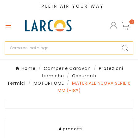
PLEIN AIR YOUR WAY
×
Crea lista dei desideri
0

Nome lista dei desideri
Annulla
Crea lista dei desideri
Home
Camper e Caravan
Protezioni
termiche
Oscuranti
Termici
MOTORHOME
MATERIALE NUOVA SERIE 6
MM (-18°)
4 prodotti