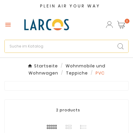
PLEIN AIR YOUR WAY
×
Wunschliste erstellen
0

Name der Wunschliste
Abbrechen
Wunschliste erstellen
Startseite
Wohnmobile und
Wohnwagen
Teppiche
PVC
2 products