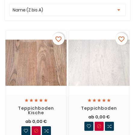

Name (Z bis A)
favorite_border
favorite_border










Teppichboden
Teppichboden
Kische
ab 0,00 €
ab 0,00 €

