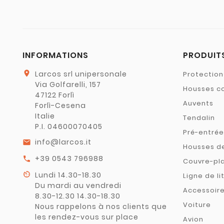
INFORMATIONS
PRODUIT
location_on
Larcos srl unipersonale
Protectio
Via Golfarelli, 157
Housses c
47122 Forlì
Auvents
Forlì-Cesena
Italie
Tendalin
P.I. 04600070405
Pré-entrée
info@larcos.it
email
Housses d
+39 0543 796988
call
Couvre-pl
av_timer
Lundi 14.30-18.30
Ligne de li
Du mardi au vendredi
Accessoir
8.30-12.30 14.30-18.30
Voiture
Nous rappelons à nos clients que
les rendez-vous sur place
Avion