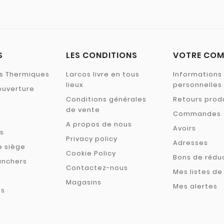
S
LES CONDITIONS
VOTRE COM
ns Thermiques
Larcos livre en tous
Informations
lieux
personnelles
ouverture
Conditions générales
Retours prod
de vente
Commandes
A propos de nous
Avoirs
s
Privacy policy
Adresses
e siège
Cookie Policy
Bons de rédu
anchers
Contactez-nous
Mes listes de
t
Magasins
Mes alertes
es