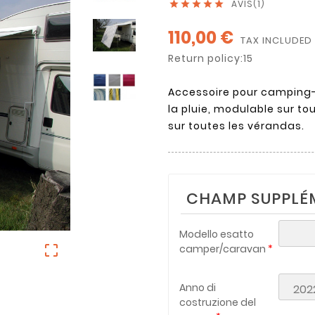
AVIS(1)





110,00 €
TAX INCLUDED
Return policy:15
Accessoire pour camping-ca
la pluie, modulable sur tou
sur toutes les vérandas.
CHAMP SUPPLÉ
Modello esatto

camper/caravan
Anno di
costruzione del