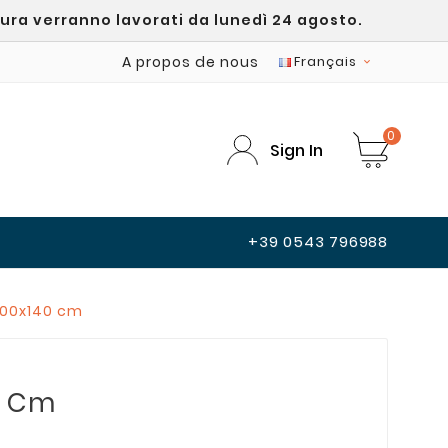
sura verranno lavorati da lunedì 24 agosto.
A propos de nous
Français

0
Sign In
+39 0543 796988
200x140 cm
0 Cm