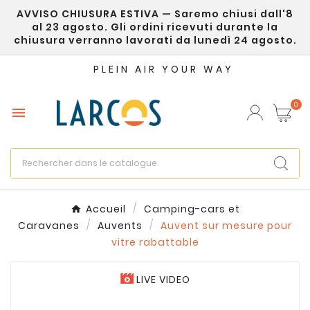
AVVISO CHIUSURA ESTIVA — Saremo chiusi dall'8
×
Créer une liste d'envies
al 23 agosto. Gli ordini ricevuti durante la
chiusura verranno lavorati da lunedì 24 agosto.
Nom de la liste d'envies
PLEIN AIR YOUR WAY
0

Annuler
Créer une liste d'envies
Accueil
Camping-cars et
Caravanes
Auvents
Auvent sur mesure pour
vitre rabattable
LIVE VIDEO