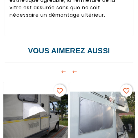
esthétique agréable, la fermeture de la
vitre est assurée sans que ne soit
nécessaire un démontage ultérieur.
VOUS AIMEREZ AUSSI


favorite_border
favorite_border