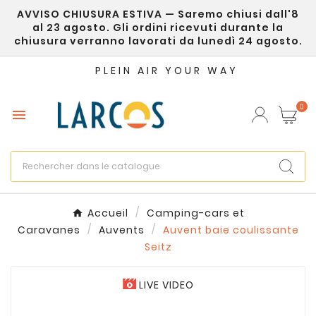
AVVISO CHIUSURA ESTIVA — Saremo chiusi dall'8
×
Créer une liste d'envies
al 23 agosto. Gli ordini ricevuti durante la
chiusura verranno lavorati da lunedì 24 agosto.
Nom de la liste d'envies
PLEIN AIR YOUR WAY
0

Annuler
Créer une liste d'envies
Accueil
Camping-cars et
Caravanes
Auvents
Auvent baie coulissante
Seitz
LIVE VIDEO