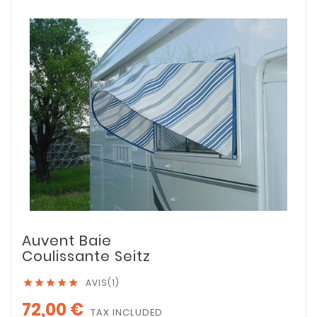
Auvent Baie
Coulissante Seitz
AVIS(1)





72,00 €
TAX INCLUDED