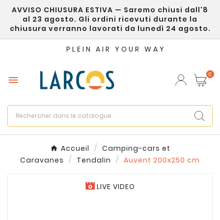
AVVISO CHIUSURA ESTIVA — Saremo chiusi dall'8
×
Créer une liste d'envies
al 23 agosto. Gli ordini ricevuti durante la
chiusura verranno lavorati da lunedì 24 agosto.
Nom de la liste d'envies
PLEIN AIR YOUR WAY
0

Annuler
Créer une liste d'envies
Accueil
Camping-cars et
Caravanes
Tendalin
Auvent 200x250 cm
LIVE VIDEO