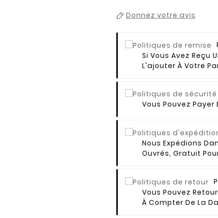
Donnez votre avis
Si Vous Avez Reçu 
L'ajouter À Votre Pa
Vous Pouvez Payer E
réer une liste d'envies
Nous Expédions Dan
Ouvrés, Gratuit Po
e la liste d'envies
P
Vous Pouvez Retourn
À Compter De La Da
Annuler
Créer une liste d'envies