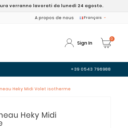
sura verranno lavorati da lunedì 24 agosto.
A propos de nous
Français

0
Sign In
+39 0543 796988
neau Heky Midi Volet isotherme
neau Heky Midi
e