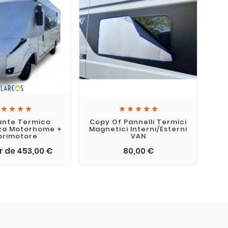









ante Termico
Copy Of Pannelli Termici
za Motorhome +
Magnetici Interni/Esterni
Pa
primotore
VAN
ir de 453,00 €
80,00 €