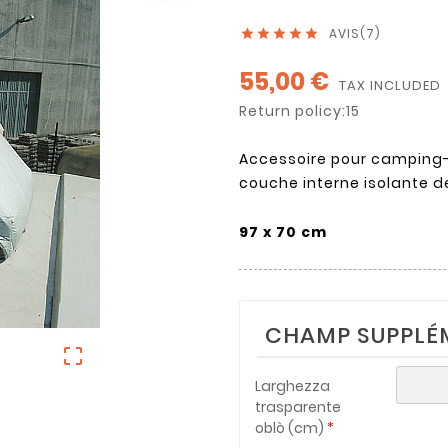
AVIS(7)





55,00 €
TAX INCLUDED
Return policy:15
Accessoire pour camping
couche interne isolante d
97 x 70 cm
CHAMP SUPPLÉ

Larghezza
trasparente
oblò (cm)