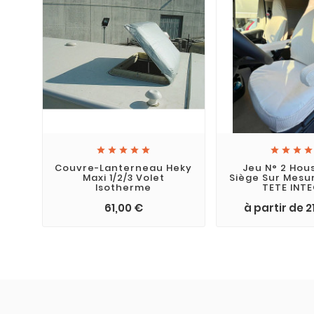









Couvre-Lanterneau Heky
Jeu N° 2 Hou
Maxi 1/2/3 Volet
Siège Sur Mesu
Isotherme
TETE INT
61,00 €
à partir de 2