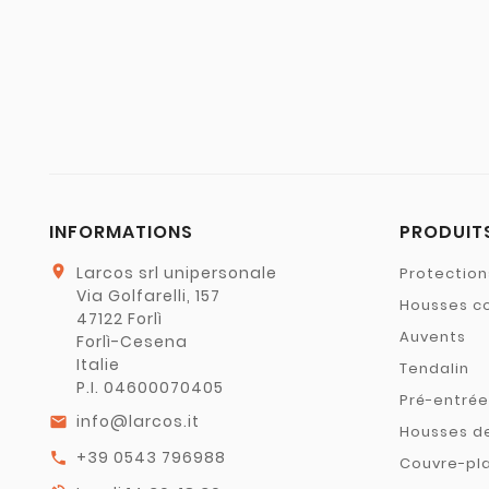
INFORMATIONS
PRODUIT
location_on
Larcos srl unipersonale
Protectio
Via Golfarelli, 157
Housses c
47122 Forlì
Auvents
Forlì-Cesena
Italie
Tendalin
P.I. 04600070405
Pré-entrée
info@larcos.it
email
Housses d
+39 0543 796988
call
Couvre-pl