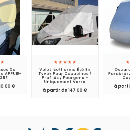







sses De
Volet Isotherme Été En
Oscur
re APPUIE-
Tyvek Pour Capucines /
Parabrez
EGRE
Profilés / Fourgons –
Co
Uniquement Verre
10,00 €
à part
à partir de 147,00 €