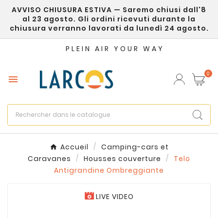
AVVISO CHIUSURA ESTIVA — Saremo chiusi dall'8
×
Créer une liste d'envies
al 23 agosto. Gli ordini ricevuti durante la
chiusura verranno lavorati da lunedì 24 agosto.
Nom de la liste d'envies
PLEIN AIR YOUR WAY
0

Annuler
Créer une liste d'envies
Accueil
Camping-cars et
Caravanes
Housses couverture
Telo
Antigrandine Ombreggiante
LIVE VIDEO