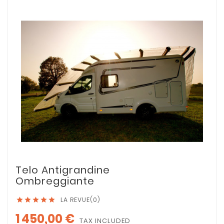
Telo Antigrandine
Ombreggiante
LA REVUE(0)





1 450,00 €
TAX INCLUDED