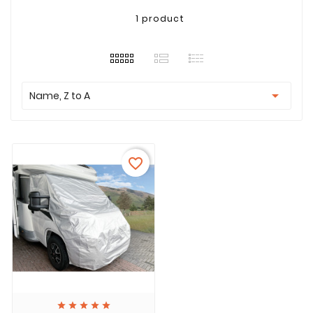
1 product

Name, Z to A
favorite_border




