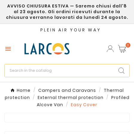
AVVISO CHIUSURA ESTIVA — Saremo chiusi dall'8
×
Create wishlist
al 23 agosto. Gli ordini ricevuti durante la
chiusura verranno lavorati da lunedì 24 agosto.
Wishlist name
PLEIN AIR YOUR WAY
0

Cancel
Create wishlist
Home
Campers and Caravans
Thermal
protection
External thermal protection
Profiled
Alcove Van
Easy Cover