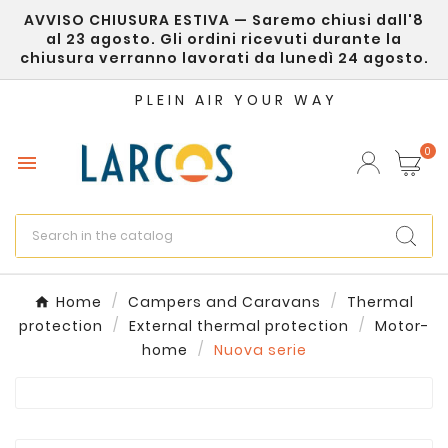
AVVISO CHIUSURA ESTIVA — Saremo chiusi dall'8
×
Create wishlist
al 23 agosto. Gli ordini ricevuti durante la
chiusura verranno lavorati da lunedì 24 agosto.
Wishlist name
PLEIN AIR YOUR WAY
0

Cancel
Create wishlist
Home
Campers and Caravans
Thermal
protection
External thermal protection
Motor-
home
Nuova serie