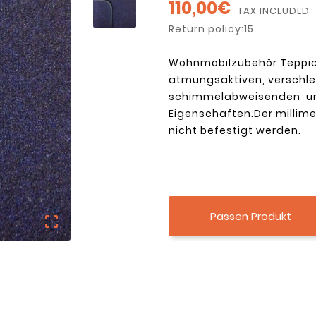
110,00€
TAX INCLUDED
Return policy:15
Wohnmobilzubehör Teppic
atmungsaktiven, verschlei
schimmelabweisenden un
Eigenschaften.Der milli
nicht befestigt werden.
Passen Produkt

