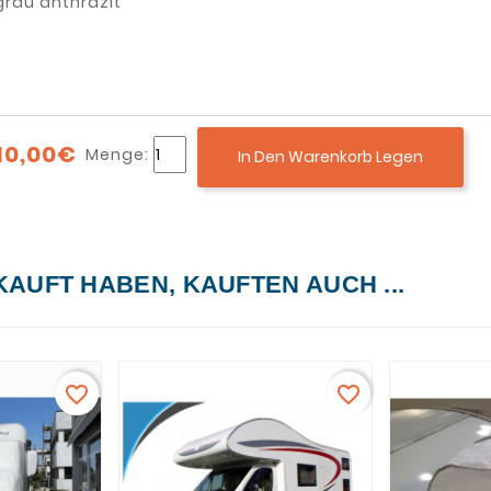
grau anthrazit
10,00€
Menge:
In Den Warenkorb Legen
KAUFT HABEN, KAUFTEN AUCH ...
favorite_border
favorite_border