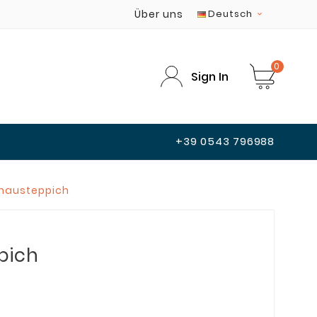
Über uns
Deutsch

0
Sign In
+39 0543 796988
hausteppich
pich