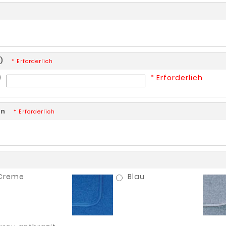
unschliste erstellen
 der Wunschliste
en)
* Erforderlich
)
* Erforderlich
Abbrechen
Wunschliste erstellen
üfen
* Erforderlich
Creme
Blau