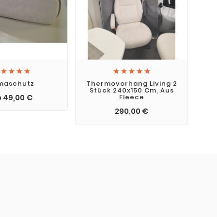









imaschutz
Thermovorhang Living 2
Si
Stück 240x150 Cm, Aus
 49,00 €
Fleece
290,00 €