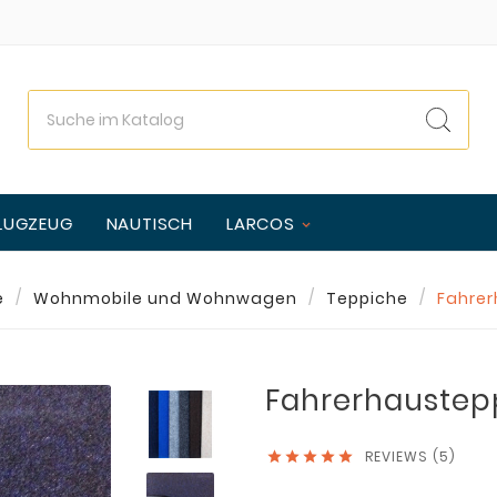
LUGZEUG
NAUTISCH
LARCOS
e
Wohnmobile und Wohnwagen
Teppiche
Fahrer
Fahrerhaustep
REVIEWS (5)




