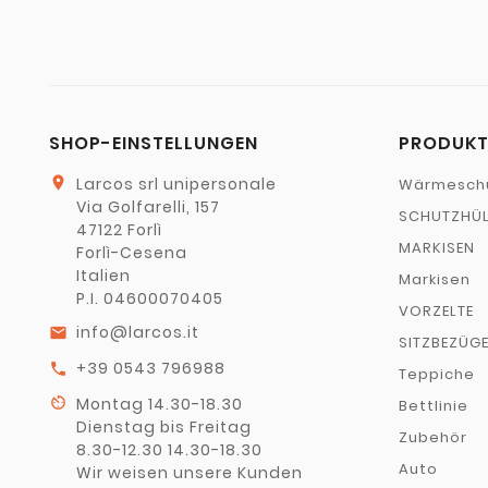
SHOP-EINSTELLUNGEN
PRODUKT
location_on
Larcos srl unipersonale
Wärmesch
Via Golfarelli, 157
SCHUTZHÜL
47122 Forlì
MARKISEN
Forlì-Cesena
Italien
Markisen
P.I. 04600070405
VORZELTE
info@larcos.it
email
SITZBEZÜG
+39 0543 796988
call
Teppiche
av_timer
Montag 14.30-18.30
Bettlinie
Dienstag bis Freitag
Zubehör
8.30-12.30 14.30-18.30
Auto
Wir weisen unsere Kunden