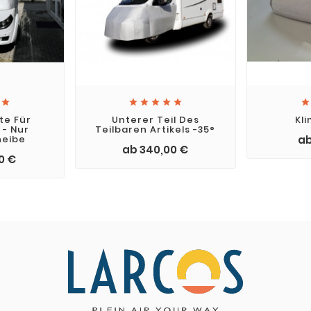







e Für
Unterer Teil Des
Kl
- Nur
Teilbaren Artikels -35°
heibe
ab
ab 340,00 €
0 €