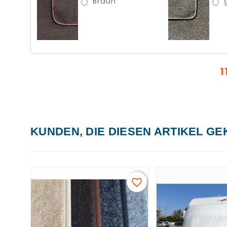
Braun
1
KUNDEN, DIE DIESEN ARTIKEL GE
favorite_border