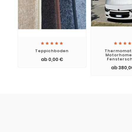









Teppichboden
Thermomatt
Motorhome 
ab 0,00 €
Fenstersc
ab 380,0