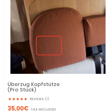
Überzug Kopfstütze
(pro Stück)
REVIEWS (1)





35,00€
TAX INCLUDED