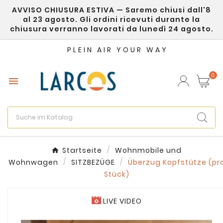
AVVISO CHIUSURA ESTIVA — Saremo chiusi dall'8
×
Wunschliste erstellen
al 23 agosto. Gli ordini ricevuti durante la
chiusura verranno lavorati da lunedì 24 agosto.
Name der Wunschliste
PLEIN AIR YOUR WAY
0

Abbrechen
Wunschliste erstellen
Startseite
Wohnmobile und
Wohnwagen
SITZBEZÜGE
Überzug Kopfstütze (pr
Stück)
LIVE VIDEO