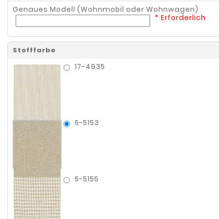
Erforderlich
Genaues Modell (Wohnmobil oder Wohnwagen)
* Erforderlich
Stofffarbe
17-4935
5-5153
5-5155