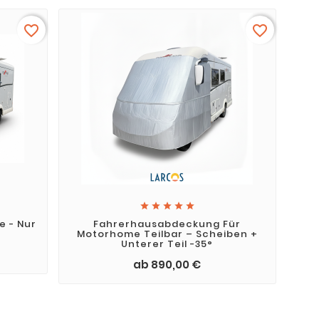
favorite_border
favorite_border





 - Nur
Fahrerhausabdeckung Für
Motorhome Teilbar – Scheiben +
Unterer Teil -35°
ab 890,00 €