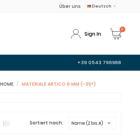
Über uns
Deutsch

0
Sign In
+39 0543 796988
HOME
MATERIALE ARTICO 8 MM (-35°)

Sortiert nach:
Name (Z bis A)