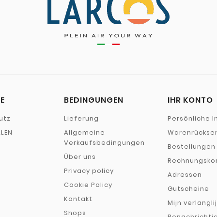
E
BEDINGUNGEN
IHR KONTO
utz
Lieferung
Persönliche I
LEN
Allgemeine
Warenrückse
Verkaufsbedingungen
Bestellungen
Über uns
Rechnungskor
Privacy policy
Adressen
Cookie Policy
E
Gutscheine
Kontakt
Mijn verlangli
Shops
Benachrichti