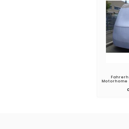
W
Name
Fahrer
Motorhome –