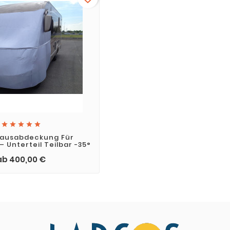
unschliste erstellen
 der Wunschliste
Abbrechen
Wunschliste erstellen





hausabdeckung Für
 Unterteil Teilbar -35°
ab 400,00 €