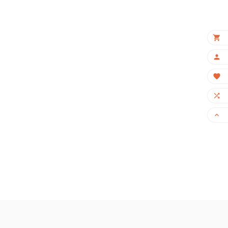
×




