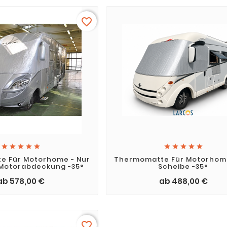
favorite_border










e Für Motorhome - Nur
Thermomatte Für Motorhome
 Motorabdeckung -35°
Scheibe -35°
ab 578,00 €
ab 488,00 €
favorite_border