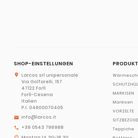
SHOP-EINSTELLUNGEN
PRODUKT
location_on
Larcos srl unipersonale
Wärmesch
Via Golfarelli, 157
SCHUTZHÜL
47122 Forlì
MARKISEN
Forlì-Cesena
Italien
Markisen
P.I. 04600070405
VORZELTE
info@larcos.it
email
SITZBEZÜG
+39 0543 796988
call
Teppiche
av_timer
Montag 14.30-18.30
Bettlinie